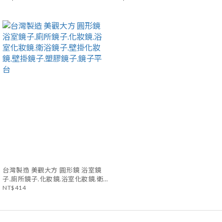
鏡子.鏡子平台
鏡子.鏡子平台
台灣製造 美觀大方 圓形鏡 浴室鏡
子.廁所鏡子.化妝鏡.浴室化妝鏡.衛
浴鏡子.壁掛化妝鏡.壁掛鏡子.塑膠鏡
NT$414
子.鏡子平台