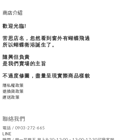
商店介紹
歡迎光臨!
苦思店名，忽然看到窗外有蝴蝶飛過
所以蝴蝶衛浴誕生了。
隨興但負責
是我們賣場的主旨
不過度修圖，盡量呈現實際商品樣貌
隱私權政策
退換貨政策
運送政策
聯絡我們
電話 / 0903-272-665
LINE
時間 / 周一至周五 早上8:30-12:00、13:00-17:30可撥客服