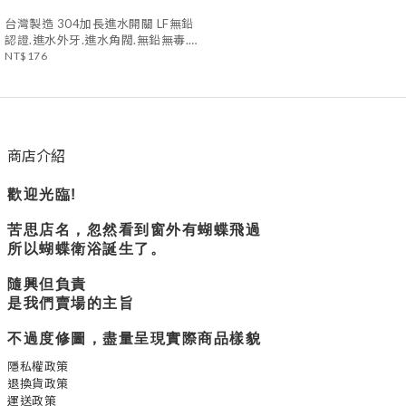
台灣製造 304加長進水開關 LF無鉛
認證.進水外牙.進水角閥.無鉛無毒.
飲水用
NT$176
商店介紹
歡迎光臨!
苦思店名，忽然看到窗外有蝴蝶飛過
所以蝴蝶衛浴誕生了。
隨興但負責
是我們賣場的主旨
不過度修圖，盡量呈現實際商品樣貌
隱私權政策
退換貨政策
運送政策