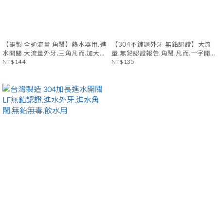
【銅製 全通流量 角閥】熱水器用.進
【304不鏽鋼外牙 無鉛認證】大流
水開關.大流量外牙.三角凡而.加大三
量.無鉛認證報告.角閥.凡而.一字開
角閥.球芯角閥.冷熱水皆適用
NT$144
關.三角凡而(整組)
NT$135