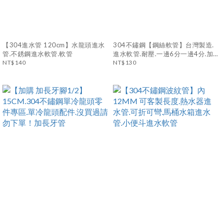
【304進水管 120cm】水龍頭進水
304不鏽鋼【鋼絲軟管】台灣製造.
管.不銹鋼進水軟管.軟管
進水軟管.耐壓.一邊6分一邊4分.加
NT$140
大管身(6分管)
NT$130