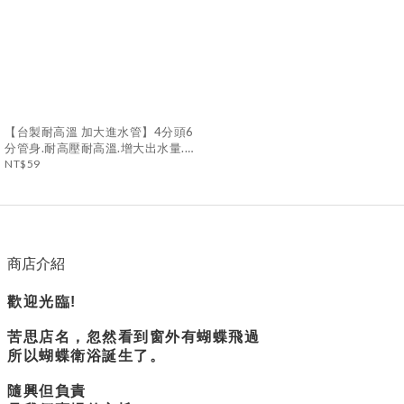
【台製耐高溫 加大進水管】4分頭6
分管身.耐高壓耐高溫.增大出水量.熱
水器高溫管.進水軟管
NT$59
商店介紹
歡迎光臨!
苦思店名，忽然看到窗外有蝴蝶飛過
所以蝴蝶衛浴誕生了。
隨興但負責