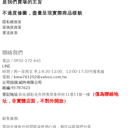
是我們賣場的主旨
不過度修圖，盡量呈現實際商品樣貌
隱私權政策
退換貨政策
運送政策
聯絡我們
電話 / 0903-272-665
LINE
時間 / 周一至周五 早上8:30-12:00、13:00-17:30可撥客服
電郵 /
bmw761202@yahoo.com.tw
公司抬頭:紹均有限公司
統編:93787623
（僅為聯絡地
登記地址:
彰化縣彰化市阿夷里泰祥街11巷11號一樓
址，非實體店面，不對外開放）
顧客服務:
買回去後有任何問題或使用心得，都可以跟我們分享