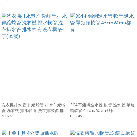
管
洗衣機排水管.伸縮蛇管.排水伸縮蛇
304不鏽鋼進水管.軟管.進水管.單短
管.洗衣機 排水軟管.洗衣排水管.排
頭軟管.45cm.60cm都有
水軟管.洗衣機 管子(35號)
NT$73
NT$45