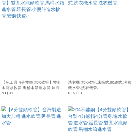
【免工具 4分雙頭進水軟管】雙孔
洗衣機進水軟管.珠鍊式.螺絲式.洗衣
水龍頭軟管.馬桶水箱進水管.延長管.
機水管.洗衣機管.
小便斗進水軟管.安裝快速~
NT$31
NT$113