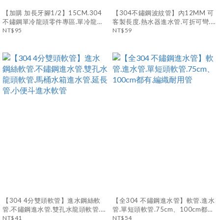
【加購 加長牙腳1/2】15CM.304
【304不鏽鋼波紋管】內12MM 可
不鏽鋼單冷龍頭零件專區.單冷龍頭
客製長度.熱水器進水管.可折可彎.馬
配件.沒買過請勿下單！加長牙管
NT$95
桶水箱進水管.小便斗進水軟管
NT$59
【304 4分雙頭軟管】進水鋼絲軟
【全304 不鏽鋼進水管】軟管.進水
管.不鏽鋼進水管.雙孔水龍頭軟管.馬
管.單短頭軟管.75cm、100cm都有.
桶水箱進水管.延長管.小便斗進水軟
NT$41
編織耐用管
NT$54