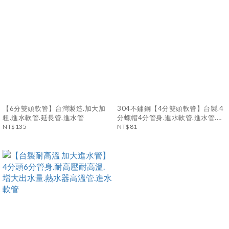
【6分雙頭軟管】台灣製造.加大加
304不鏽鋼【4分雙頭軟管】台製.4
粗.進水軟管.延長管.進水管
分螺帽4分管身.進水軟管.進水管.延
NT$135
長管.雙孔水龍頭軟管.馬桶水箱進水
NT$81
管