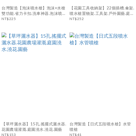
台灣製造【泡沫噴水槍】泡沫+水槍
【花園工具收納架】22個插槽.傘架.
雙功能.省力卡扣.洗車神器.泡沫噴
噴水槍置物架.工具架.戶外園藝.庭
槍.家用.花園.園藝
NT$225
院.車庫
NT$252
【草坪灑水器】15孔.搖擺式灑水器.
台灣製造【日式五段噴水槍】水管
花園農場灌溉.庭園澆水.澆花.園藝
噴槍
NT$153
NT$41