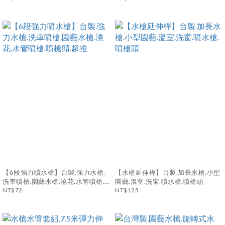
【6段強力噴水槍】台製.強力水槍.
【水槍延伸桿】台製.加長水槍.小型
洗車噴槍.園藝水槍.澆花.水管噴槍.
園藝.溫室.洗窗.噴水槍.噴槍頭
噴槍頭.超推
NT$72
NT$125