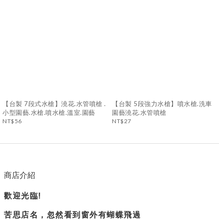
【台製 7段式水槍】澆花.水管噴槍 .
【台製 5段強力水槍】噴水槍.洗車
小型園藝.水槍.噴水槍.溫室.園藝
園藝澆花.水管噴槍
NT$56
NT$27
商店介紹
歡迎光臨!
苦思店名，忽然看到窗外有蝴蝶飛過