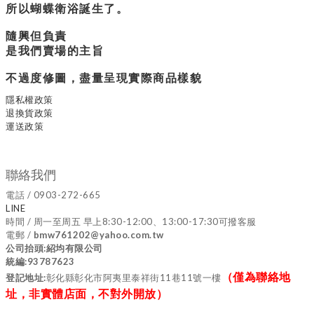
所以蝴蝶衛浴誕生了。
隨興但負責
是我們賣場的主旨
不過度修圖，盡量呈現實際商品樣貌
隱私權政策
退換貨政策
運送政策
聯絡我們
電話 / 0903-272-665
LINE
時間 / 周一至周五 早上8:30-12:00、13:00-17:30可撥客服
電郵 /
bmw761202@yahoo.com.tw
公司抬頭:紹均有限公司
統編:93787623
（僅為聯絡地
登記地址:
彰化縣彰化市阿夷里泰祥街11巷11號一樓
址，非實體店面，不對外開放）