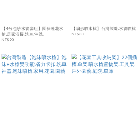
【4分包紗水管套組】園藝澆花水
【扇形噴水槍】台灣製造.水管噴槍
槍.居家清掃.洗車.沖洗.
NT$33
NT$90