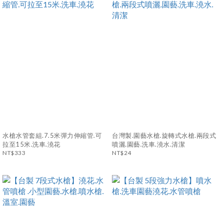
水槍水管套組.7.5米彈力伸縮管.可
台灣製.園藝水槍.旋轉式水槍.兩段式
拉至15米.洗車.澆花
噴灑.園藝.洗車.澆水.清潔
NT$333
NT$24