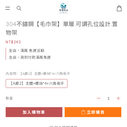
304不鏽鋼【毛巾架】單層.可調孔位設計.置
物架
NT$243
全店，滿萬 免運活動
全店，貨到付款滿萬免運
內容物
: 【A廊2】主體+螺絲*4+六角板手
【A廊2】主體+螺絲*4+六角板手
數量
加入購物車
立即購買