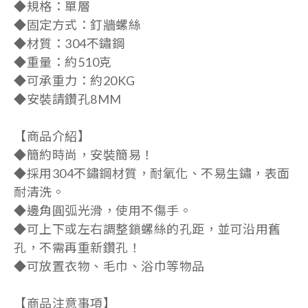
◆規格：單層
◆固定方式：釘牆螺絲
◆材質：304不鏽鋼
◆重量：約510克
◆可承重力：約20KG
◆安裝請鑽孔8MM
【商品介紹】
◆簡約時尚，安裝簡易！
◆採用304不鏽鋼材質，耐氧化、不易生鏽，表面
耐清洗。
◆邊角圓弧光滑，使用不傷手。
◆可上下或左右調整鎖螺絲的孔距，並可沿用舊
孔，不需再重新鑽孔！
◆可放置衣物、毛巾、浴巾等物品
【商品注意事項】