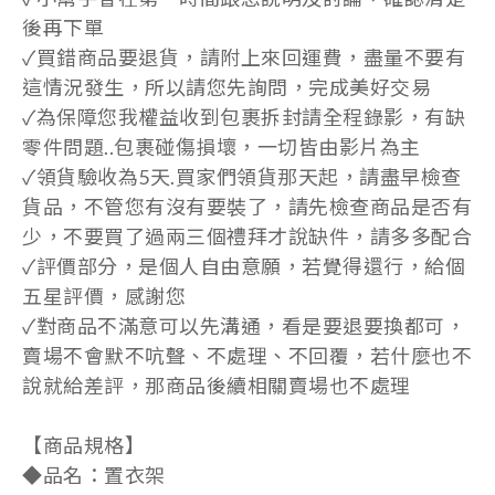
後再下單
✓買錯商品要退貨，請附上來回運費，盡量不要有
這情況發生，所以請您先詢問，完成美好交易
✓為保障您我權益收到包裹拆封請全程錄影，有缺
零件問題..包裹碰傷損壞，一切皆由影片為主
✓領貨驗收為5天.買家們領貨那天起，請盡早檢查
貨品，不管您有沒有要裝了，請先檢查商品是否有
少，不要買了過兩三個禮拜才說缺件，請多多配合
✓評價部分，是個人自由意願，若覺得還行，給個
五星評價，感謝您
✓對商品不滿意可以先溝通，看是要退要換都可，
賣場不會默不吭聲、不處理、不回覆，若什麼也不
說就給差評，那商品後續相關賣場也不處理
【商品規格】
◆品名：置衣架