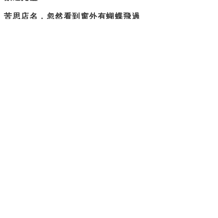
苦思店名，忽然看到窗外有蝴蝶飛過
所以蝴蝶衛浴誕生了。
隨興但負責
是我們賣場的主旨
不過度修圖，盡量呈現實際商品樣貌
隱私權政策
退換貨政策
運送政策
聯絡我們
電話 / 0903-272-665
LINE
時間 / 周一至周五 早上8:30-12:00、13:00-17:30可撥客服
電郵 /
bmw761202@yahoo.com.tw
公司抬頭:紹均有限公司
統編:93787623
（僅為聯絡地
登記地址:
彰化縣彰化市阿夷里泰祥街11巷11號一樓