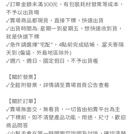
✓訂單金額未滿100元，有包裝耗材發票等成本，
不予以出貨唷
✓賣場商品都現貨，直接下標，快速出貨
✓出貨時間為: 星期一到星期五，想快速收到貨，
就是快速下標
✓急件請選擇”宅配”，4點前完成結帳，.當天寄隔
天到 (偏遠、外島地區除外)
✓週六、週日、國定假日，不予出貨喔
【關於發票】
✓全館附發票，詳情請至賣場首頁公告查看
【關於訂單】
✓賣場無面交，無看貨，一切皆由拍賣平台為主
✓下標前，如不清楚產品功能、用途、尺寸，歡迎
商品問答
✓小幫手會在第一時間跟您說明及討論，確認清楚