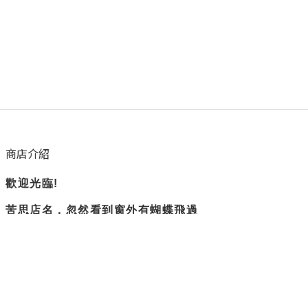
商店介紹
歡迎光臨!
苦思店名，忽然看到窗外有蝴蝶飛過
所以蝴蝶衛浴誕生了。
隨興但負責
是我們賣場的主旨
不過度修圖，盡量呈現實際商品樣貌