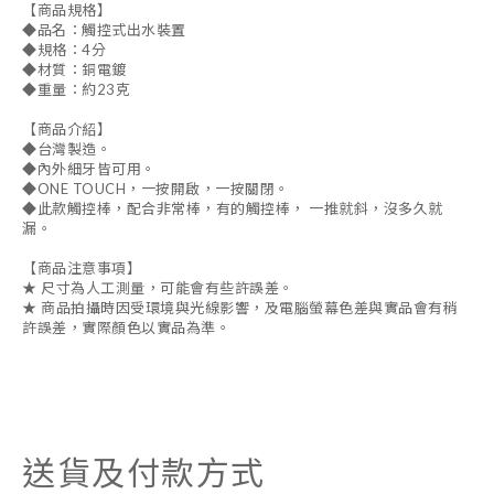
【商品規格】
◆品名：觸控式出水裝置
◆規格：4分
◆材質：銅電鍍
◆重量：約23克
【商品介紹】
◆台灣製造。
◆內外細牙皆可用。
◆ONE TOUCH，一按開啟，一按關閉。
◆此款觸控棒，配合非常棒，有的觸控棒， 一推就斜，沒多久就
漏。
【商品注意事項】
★ 尺寸為人工測量，可能會有些許誤差。
★ 商品拍攝時因受環境與光線影響，及電腦螢幕色差與實品會有稍
許誤差，實際顏色以實品為準。
送貨及付款方式