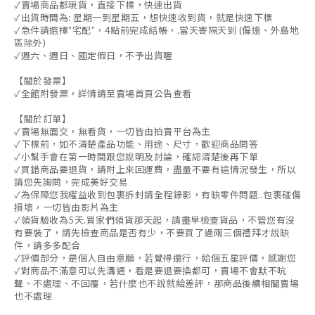
✓賣場商品都現貨，直接下標，快速出貨
✓出貨時間為: 星期一到星期五，想快速收到貨，就是快速下標
✓急件請選擇”宅配”，4點前完成結帳，.當天寄隔天到 (偏遠、外島地
區除外)
✓週六、週日、國定假日，不予出貨喔
【關於發票】
✓全館附發票，詳情請至賣場首頁公告查看
【關於訂單】
✓賣場無面交，無看貨，一切皆由拍賣平台為主
✓下標前，如不清楚產品功能、用途、尺寸，歡迎商品問答
✓小幫手會在第一時間跟您說明及討論，確認清楚後再下單
✓買錯商品要退貨，請附上來回運費，盡量不要有這情況發生，所以
請您先詢問，完成美好交易
✓為保障您我權益收到包裹拆封請全程錄影，有缺零件問題..包裹碰傷
損壞，一切皆由影片為主
✓領貨驗收為5天.買家們領貨那天起，請盡早檢查貨品，不管您有沒
有要裝了，請先檢查商品是否有少，不要買了過兩三個禮拜才說缺
件，請多多配合
✓評價部分，是個人自由意願，若覺得還行，給個五星評價，感謝您
✓對商品不滿意可以先溝通，看是要退要換都可，賣場不會默不吭
聲、不處理、不回覆，若什麼也不說就給差評，那商品後續相關賣場
也不處理