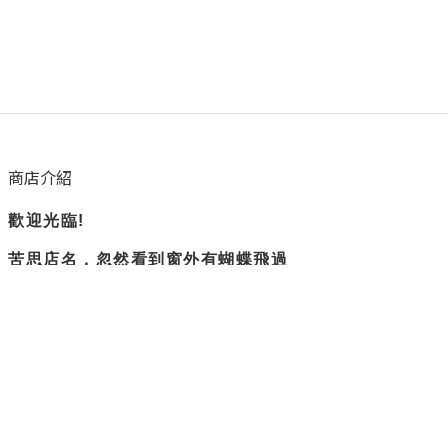
商店介紹
歡迎光臨!
苦思店名，忽然看到窗外有蝴蝶飛過
所以蝴蝶衛浴誕生了。
隨興但負責
是我們賣場的主旨
不過度修圖，盡量呈現實際商品樣貌
隱私權政策
退換貨政策