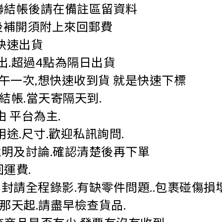
聯結帳後請在備註區留資料
事後補開須附上來回郵費
快速出貨
出.超過4點為隔日出貨
下午一次,想快速收到貨 就是快速下標
結帳.當天寄隔天到.
 平台為主.
途.尺寸.歡迎私訊詢問.
明及討論.確認清楚後再下單
運費.
封請全程錄影.有缺零件問題..包裹碰傷損
那天起.請盡早檢查貨品.