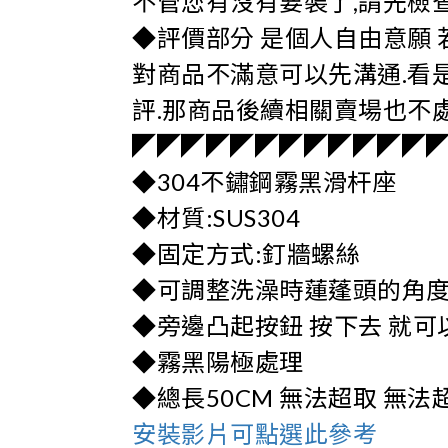
不管您有沒有要裝了,請先檢
◆評價部分 是個人自由意願 
對商品不滿意可以先溝通.看是
評.那商品後續相關賣場也不
◤◤◤◤◤◤◤◤◤◤◤◤
◆304不鏽鋼霧黑滑杆座
◆材質:SUS304
◆固定方式:釘牆螺絲
◆可調整洗澡時蓮蓬頭的角
◆旁邊凸起按鈕 按下去 就可
◆霧黑陽極處理
◆總長50CM 無法超取 無法
安裝影片可點選此參考