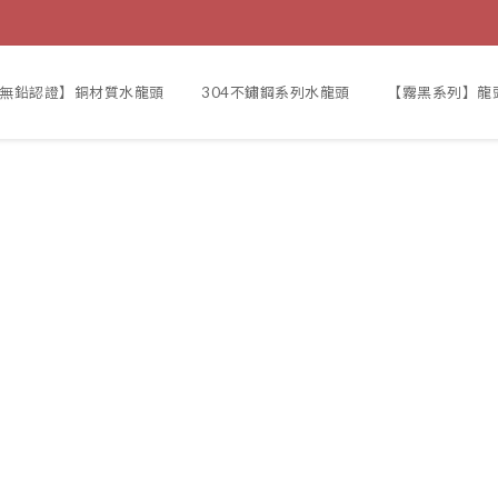
F無鉛認證】銅材質水龍頭
304不鏽鋼系列水龍頭
【霧黑系列】龍