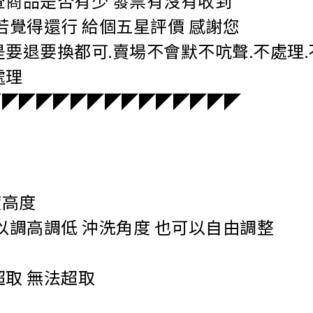
查商品是否有少 發票有沒有收到
若覺得還行 給個五星評價 感謝您
要退要換都可.賣場不會默不吭聲.不處理
處理
◤◤◤◤◤◤◤◤◤◤◤◤◤◤◤
度高度
以調高調低 沖洗角度 也可以自由調整
超取 無法超取