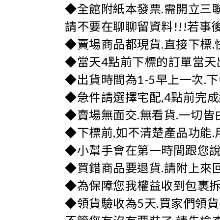
◆全館附紙本發票.需開立三
請不要在聊聊留資料!!!若
◆賣場商品都現貨.直接下標.
◆當天4點前下標的訂單當天
◆出貨時間為1-5早上一次.
◆急件請選擇宅配,4點前完成
◆賣場無面交.無看貨.一切皆由
◆下標前,如不清楚產品功能.用
◆小幫手會在第一時間跟您說
◆買錯商品要退貨.請附上來回
◆為保障您我權益收到包裹拆
◆領貨驗收為5天.買家們領貨