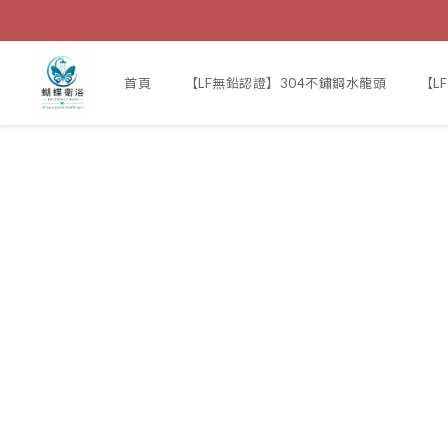
首頁
【LF無鉛認證】304不鏽鋼水龍頭
【L