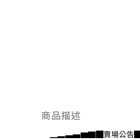
商品描述
▁▂▃▄▆▇█賣場公告█