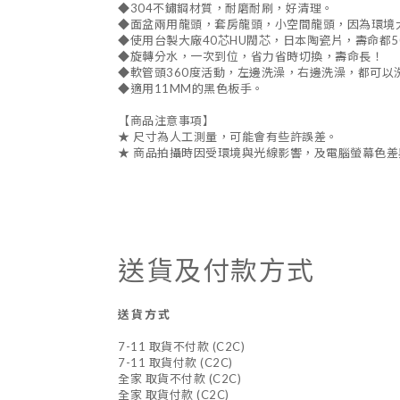
◆304不鏽鋼材質，耐磨耐刷，好清理。
◆面盆兩用龍頭，套房龍頭，小空間龍頭，因為環境
◆使用台製大廠40芯HU閥芯，日本陶瓷片，壽命都5
◆旋轉分水，一次到位，省力省時切換，壽命長！
◆軟管頭360度活動，左邊洗澡，右邊洗澡，都可以
◆適用11MM的黑色板手。
【商品注意事項】
★ 尺寸為人工測量，可能會有些許誤差。
★ 商品拍攝時因受環境與光線影響，及電腦螢幕色
送貨及付款方式
送貨方式
7-11 取貨不付款 (C2C)
7-11 取貨付款 (C2C)
全家 取貨不付款 (C2C)
全家 取貨付款 (C2C)