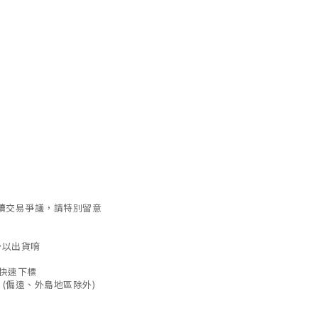
續交易爭議，請特別留意
予以出貨唷
是快速下標
 (偏遠、外島地區除外)