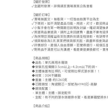
【關於發票】
✓全館附發票，詳情請至賣場首頁公告查看
【關於訂單】
✓賣場無面交，無看貨，一切皆由拍賣平台為主
✓下標前，如不清楚產品功能、用途、尺寸，歡迎商
✓小幫手會在第一時間跟您說明及討論，確認清楚後
✓買錯商品要退貨，請附上來回運費，盡量不要有這
✓為保障您我權益收到包裹拆封請全程錄影，有缺零件
✓領貨驗收為5天.買家們領貨那天起，請盡早檢查
✓評價部分，是個人自由意願，若覺得還行，給個五
✓對商品不滿意可以先溝通，看是要退要換都可，賣
【商品規格】
◆品名：單孔兩用水龍頭
◆安裝孔徑需開3.5cm以上~4.2cm以下的洞。
◆主體後面有拉桿孔，可使用拉桿式落水頭！！
◆材質：304不鏽鋼
◆重量：主體-約1260克
◆芯閥類型：陶瓷閥芯，型號為HY40芯-高腳
◆選項配置：
．單主體：主體、固定配件
．全配：有不同的落水頭跟排水管，看是要牆壁排水
【商品介紹】