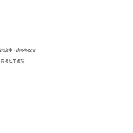
才說缺件，請多多配合
關賣場也不處理