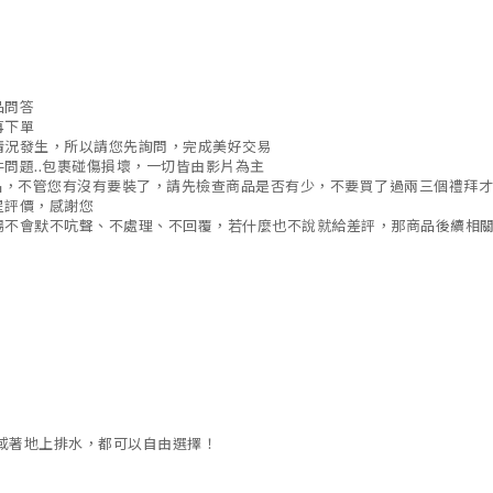
品問答
再下單
情況發生，所以請您先詢問，完成美好交易
問題..包裹碰傷損壞，一切皆由影片為主
貨品，不管您有沒有要裝了，請先檢查商品是否有少，不要買了過兩三個禮拜
星評價，感謝您
場不會默不吭聲、不處理、不回覆，若什麼也不說就給差評，那商品後續相
或著地上排水，都可以自由選擇！