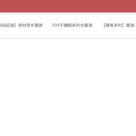
F無鉛認證】銅材質水龍頭
304不鏽鋼系列水龍頭
【霧黑系列】龍頭