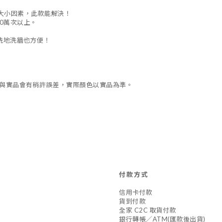
大小因素，此款能解決！
0萬次以上。
洗地洗牆也方便！
差與實品會有稍許誤差，實際顏色以實品為準。
付款方式
信用卡付款
貨到付款
全家 C2C 取貨付款
銀行轉帳／ATM(匯款後出貨)