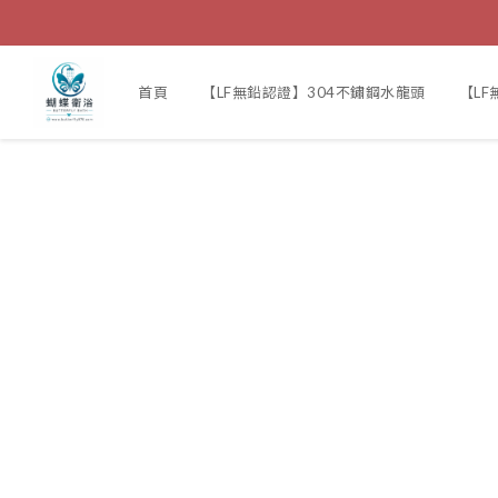
首頁
【LF無鉛認證】304不鏽鋼水龍頭
【L