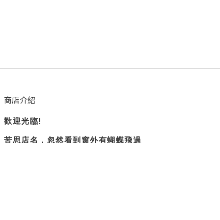
商店介紹
歡迎光臨!
苦思店名，忽然看到窗外有蝴蝶飛過
所以蝴蝶衛浴誕生了。
隨興但負責
是我們賣場的主旨
不過度修圖，盡量呈現實際商品樣貌
隱私權政策