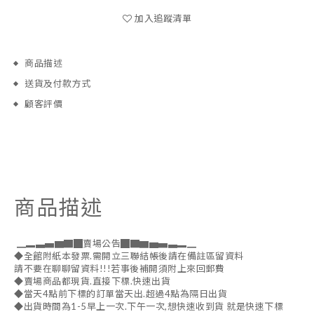
加入追蹤清單
商品描述
送貨及付款方式
顧客評價
商品描述
▁▂▃▄▆▇█賣場公告█▇▆▅▄▃▂▁
◆全館附紙本發票.需開立三聯結帳後請在備註區留資料
請不要在聊聊留資料!!!若事後補開須附上來回郵費
◆賣場商品都現貨.直接下標.快速出貨
◆當天4點前下標的訂單當天出.超過4點為隔日出貨
◆出貨時間為1-5早上一次.下午一次,想快速收到貨 就是快速下標