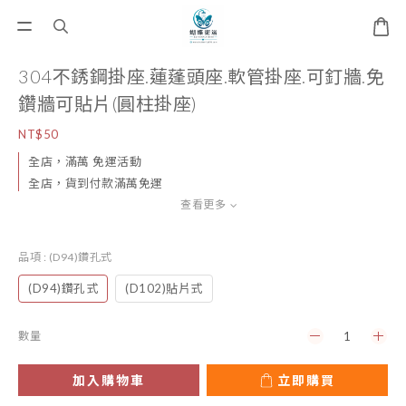
304不銹鋼掛座.蓮蓬頭座.軟管掛座.可釘牆.免
鑽牆可貼片(圓柱掛座)
NT$50
全店，滿萬 免運活動
全店，貨到付款滿萬免運
查看更多
品項
: (D94)鑽孔式
(D94)鑽孔式
(D102)貼片式
數量
加入購物車
立即購買