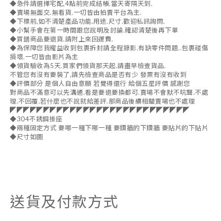
◆急件請選擇宅配,4點前完成結帳.當天寄隔天到.
◆賣場無面交.無看貨.一切皆由拍賣平台為主.
◆下標前,如不清楚產品功能.用途.尺寸.歡迎私訊詢問.
◆小幫手會在第一時間跟您說明及討論.確認清楚後再下單
◆買錯商品要退貨.請附上來回運費.
◆為保障您我權益收到包裹拆封請全程錄影.有缺零件問題..包裹碰傷
損壞.一切皆由影片為主
◆領貨驗收為5天.買家們領貨那天起.請盡早檢查貨品.
不管您有沒有要裝了,請先檢查商品是否有少 發票有沒有收到
◆評價部分 是個人自由意願 若覺得還行 給個五星評價 感謝您
對商品不滿意可以先溝通.看是要退要換都可.賣場不會默不吭聲.不處
理.不回覆.若什麼也不說就給差評.那商品後續相關賣場也不處理
◤◤◤◤◤◤◤◤◤◤◤◤◤◤◤◤◤◤◤◤◤◤◤◤◤◤◤
◆304不銹鋼掛座
◆兩種固定方式 要哪一種下哪一種 要鑽牆的下鑽牆 要貼片的下貼片
◆尺寸如圖
送貨及付款方式