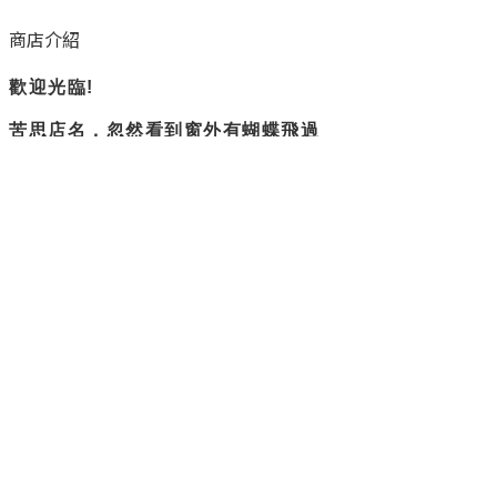
商店介紹
歡迎光臨!
苦思店名，忽然看到窗外有蝴蝶飛過
所以蝴蝶衛浴誕生了。
隨興但負責
是我們賣場的主旨
不過度修圖，盡量呈現實際商品樣貌
隱私權政策
退換貨政策
運送政策
聯絡我們
電話 / 0903-272-665
LINE
時間 / 周一至周五 早上8:30-12:00、13:00-17:30可撥客服