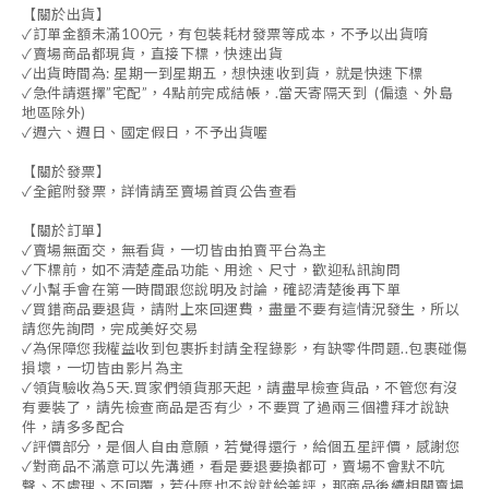
【關於出貨】
✓訂單金額未滿100元，有包裝耗材發票等成本，不予以出貨唷
✓賣場商品都現貨，直接下標，快速出貨
✓出貨時間為: 星期一到星期五，想快速收到貨，就是快速下標
✓急件請選擇”宅配”，4點前完成結帳，.當天寄隔天到 (偏遠、外島
地區除外)
✓週六、週日、國定假日，不予出貨喔
【關於發票】
✓全館附發票，詳情請至賣場首頁公告查看
【關於訂單】
✓賣場無面交，無看貨，一切皆由拍賣平台為主
✓下標前，如不清楚產品功能、用途、尺寸，歡迎私訊詢問
✓小幫手會在第一時間跟您說明及討論，確認清楚後再下單
✓買錯商品要退貨，請附上來回運費，盡量不要有這情況發生，所以
請您先詢問，完成美好交易
✓為保障您我權益收到包裹拆封請全程錄影，有缺零件問題..包裹碰傷
損壞，一切皆由影片為主
✓領貨驗收為5天.買家們領貨那天起，請盡早檢查貨品，不管您有沒
有要裝了，請先檢查商品是否有少，不要買了過兩三個禮拜才說缺
件，請多多配合
✓評價部分，是個人自由意願，若覺得還行，給個五星評價，感謝您
✓對商品不滿意可以先溝通，看是要退要換都可，賣場不會默不吭
聲、不處理、不回覆，若什麼也不說就給差評，那商品後續相關賣場