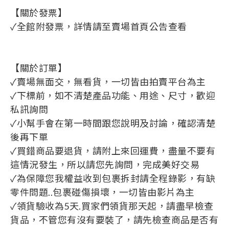
【關於發票】
✓全館附發票，詳情請至賣場首頁公告查看
【關於訂單】
✓賣場無面交，無看貨，一切皆由拍賣平台為主
✓下標前，如不清楚產品功能、用途、尺寸，歡迎
私訊詢問
✓小幫手會在第一時間跟您說明及討論，確認清楚
後再下單
✓買錯商品要退貨，請附上來回運費，盡量不要有
這情況發生，所以請您先詢問，完成美好交易
✓為保障您我權益收到包裹拆封請全程錄影，有缺
零件問題..包裹碰傷損壞，一切皆由影片為主
✓領貨驗收為5天.買家們領貨那天起，請盡早檢查
貨品，不管您有沒有要裝了，請先檢查商品是否有