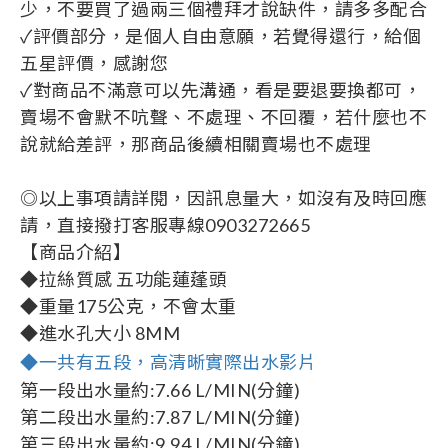
少，不要買了過兩三個禮拜才說缺件，請多多配合
✓評價部分，是個人自由意願，若覺得還行，給個
五星評價，感謝您
✓對商品不滿意可以先溝通，看是要退要換都可，
賣場不會默不吭聲、不處理、不回覆，若什麼也不
說就給差評，那商品後續相關賣場也不處理
◎以上事項請詳閱，因訊息量大，如沒有及時回應
請，直接撥打客服專線0903272665
【商品介紹】
◆拉絲質感 五功能蓮蓬頭
◆重量175公克，不會太重
◆進水孔大小 8MM
◆一共有五段，高清晰實際出水影片
第一段出水量約:7.66 L/MIN(分鐘)
第二段出水量約:7.87 L/MIN(分鐘)
第三段出水量約:9.94 L/MIN(分鐘)