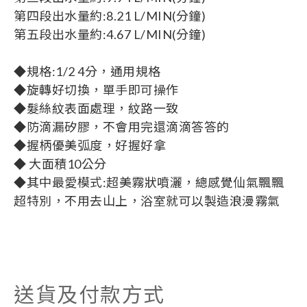
第四段出水量約:8.21 L/MIN(分鐘)
第五段出水量約:4.67 L/MIN(分鐘)
◆規格:1/2 4分，通用規格
◆旋轉好切換，單手即可操作
◆髮絲紋表面處理，紋路一致
◆防滴漏矽膠，不會用完還滴滴答答的
◆握柄優美弧度，好握好拿
◆ 大面積10公分
◆其中最愛模式:超美霧狀噴灑，總感覺仙氣飄飄
超特別，不用去山上，浴室就可以製造浪漫霧氣
送貨及付款方式