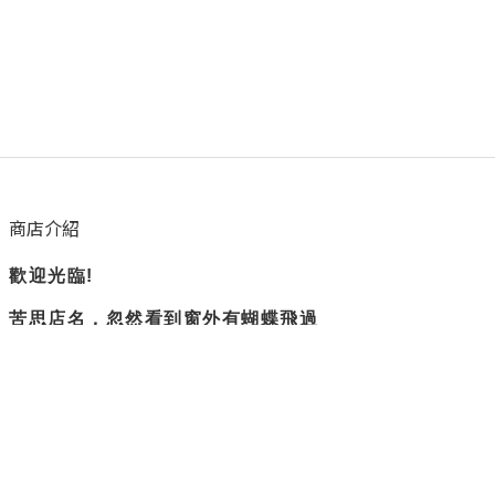
商店介紹
歡迎光臨!
苦思店名，忽然看到窗外有蝴蝶飛過
所以蝴蝶衛浴誕生了。
隨興但負責
是我們賣場的主旨
不過度修圖，盡量呈現實際商品樣貌
隱私權政策