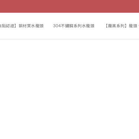
F無鉛認證】銅材質水龍頭
304不鏽鋼系列水龍頭
【霧黑系列】龍頭