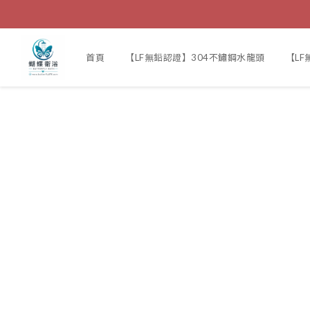
首頁
【LF無鉛認證】304不鏽鋼水龍頭
【L