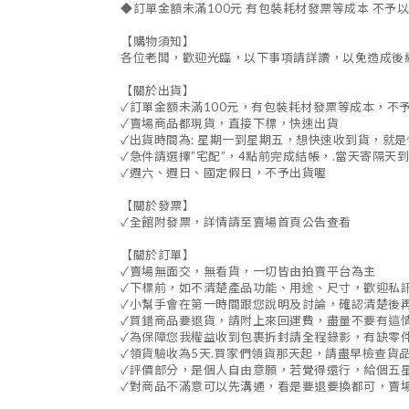
◆訂單金額未滿100元 有包裝耗材發票等成本 不予
【購物須知】
各位老闆，歡迎光臨，以下事項請詳讀，以免造成後
【關於出貨】
✓訂單金額未滿100元，有包裝耗材發票等成本，不
✓賣場商品都現貨，直接下標，快速出貨
✓出貨時間為: 星期一到星期五，想快速收到貨，就
✓急件請選擇”宅配”，4點前完成結帳，.當天寄隔天到
✓週六、週日、國定假日，不予出貨喔
【關於發票】
✓全館附發票，詳情請至賣場首頁公告查看
【關於訂單】
✓賣場無面交，無看貨，一切皆由拍賣平台為主
✓下標前，如不清楚產品功能、用途、尺寸，歡迎私
✓小幫手會在第一時間跟您說明及討論，確認清楚後
✓買錯商品要退貨，請附上來回運費，盡量不要有這
✓為保障您我權益收到包裹拆封請全程錄影，有缺零件
✓領貨驗收為5天.買家們領貨那天起，請盡早檢查
✓評價部分，是個人自由意願，若覺得還行，給個五
✓對商品不滿意可以先溝通，看是要退要換都可，賣