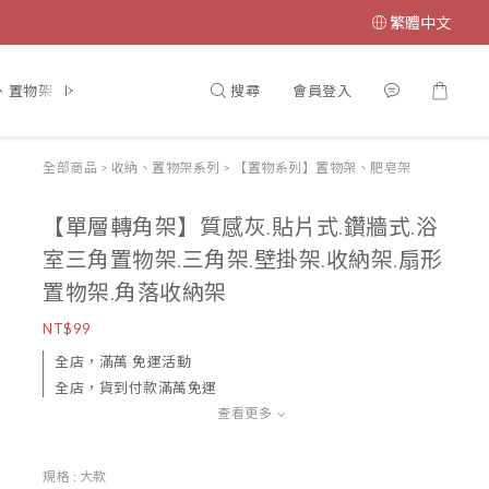
繁體中文
搜尋
會員登入
、置物架、毛巾杆、蓮蓬頭
大型淋浴花灑系列
收納、置物架系列
全部商品
>
收納、置物架系列
>
【置物系列】置物架、肥皂架
【單層轉角架】質感灰.貼片式.鑽牆式.浴
室三角置物架.三角架.壁掛架.收納架.扇形
置物架.角落收納架
NT$99
全店，滿萬 免運活動
全店，貨到付款滿萬免運
查看更多
規格
: 大款