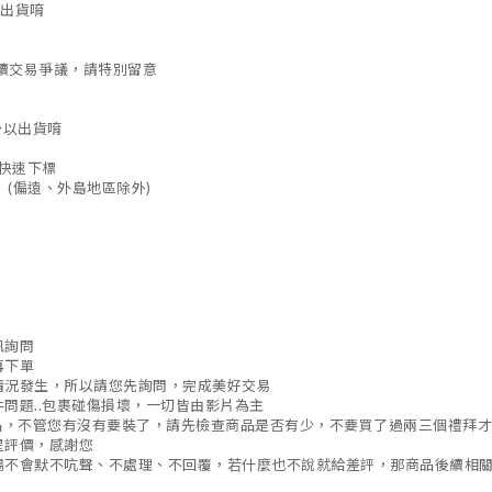
以出貨唷
續交易爭議，請特別留意
予以出貨唷
是快速下標
 (偏遠、外島地區除外)
訊詢問
再下單
情況發生，所以請您先詢問，完成美好交易
問題..包裹碰傷損壞，一切皆由影片為主
貨品，不管您有沒有要裝了，請先檢查商品是否有少，不要買了過兩三個禮拜
星評價，感謝您
場不會默不吭聲、不處理、不回覆，若什麼也不說就給差評，那商品後續相