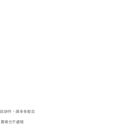
才說缺件，請多多配合
關賣場也不處理