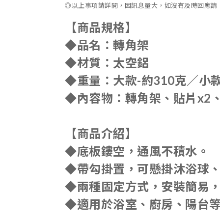
◎以上事項請詳閱，因訊息量大，如沒有及時回應請，直
【商品規格】
◆品名：轉角架
◆材質：太空鋁
◆重量：大款-約310克／小款
◆內容物：轉角架、貼片x2
【商品介紹】
◆底板鏤空，通風不積水。
◆帶勾掛置，可懸掛沐浴球
◆兩種固定方式，安裝簡易
◆適用於浴室、廚房、陽台