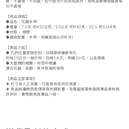
聲、不處理、不回复，若什麼也不說就給差評，那商品後續相關賣場
也不處理
【商品規格】
◆品名：花園水帶
◆重量：7.5米-約452公克／15公尺-約943克／22.5-約1264克
◆材質： 塑膠
◆選項配置：水帶、奶嘴接頭(6分外牙)
【商品介紹】
◆ 孔的位置是固定的，白線跟側邊都有孔
約每10公分一個分佈，白線1大孔、側邊2小孔，以此類推
◆大面積的細霧，向空中噴灑
適合花園、菜園、草坪等場所使用
【商品注意事項】
★ 尺寸為人工測量，可能會有些許許誤差。
★ 商品拍攝時因受環境與光線影響，及電腦螢幕色差與實品會有稍
許許許，實際顏色與實品一致。