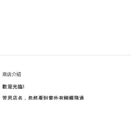
商店介紹
歡迎光臨!
苦思店名，忽然看到窗外有蝴蝶飛過
所以蝴蝶衛浴誕生了。
隨興但負責
是我們賣場的主旨