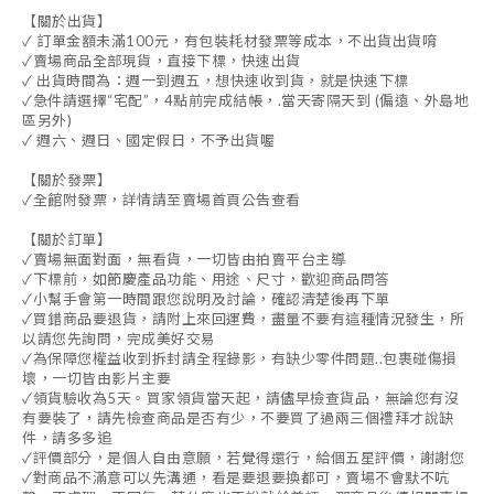
【關於出貨】
✓ 訂單金額未滿100元，有包裝耗材發票等成本，不出貨出貨唷
✓賣場商品全部現貨，直接下標，快速出貨
✓ 出貨時間為：週一到週五，想快速收到貨，就是快速下標
✓急件請選擇“宅配”，4點前完成結帳，.當天寄隔天到 (偏遠、外島地
區另外)
✓ 週六、週日、國定假日，不予出貨喔
【關於發票】
✓全館附發票，詳情請至賣場首頁公告查看
【關於訂單】
✓賣場無面對面，無看貨，一切皆由拍賣平台主導
✓下標前，如節慶產品功能、用途、尺寸，歡迎商品問答
✓小幫手會第一時間跟您說明及討論，確認清楚後再下單
✓買錯商品要退貨，請附上來回運費，盡量不要有這種情況發生，所
以請您先詢問，完成美好交易
✓為保障您權益收到拆封請全程錄影，有缺少零件問題..包裹碰傷損
壞，一切皆由影片主要
✓領貨驗收為5天。買家領貨當天起，請儘早檢查貨品，無論您有沒
有要裝了，請先檢查商品是否有少，不要買了過兩三個禮拜才說缺
件，請多多追
✓評價部分，是個人自由意願，若覺得還行，給個五星評價，謝謝您
✓對商品不滿意可以先溝通，看是要退要換都可，賣場不會默不吭