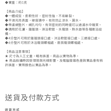
◆實重：約1克
【商品介紹】
◆一體成型，柔軟性好，密封性強，不易斷裂。
◆平滑光亮表面，硬度適中，有效防止滲水、漏水。
◆帶濾網墊片，網孔均勻，有效密封的同時還可以過濾水中雜質。
◆適用於花灑、蓮蓬頭、淋浴軟管、水龍頭、熱水器等各種衛浴設
備。
◆4分墊片可用於蓮蓬頭接口處、沐浴軟管接口處、三通接口處。
◆6分墊片可用於沐浴龍頭螺帽處、廚房龍頭螺帽處。
【商品注意事項】
★ 尺寸為人工丈量，略有誤差，商品以實物為準。
★ 商品拍攝時因受環境與光線影響，及電腦螢幕色差與實品會有稍
許誤差，實際顏色以實品為準。
送貨及付款方式
送貨方式