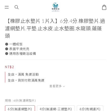
【橡膠止水墊片 1片入】6分.4分.橡膠墊片.過
濾網墊片.平墊.止水皮.止水墊圈.水龍頭.蓮蓬
頭
● 一體成型
● 表面平滑光亮
● 適用各種衛浴設備
NT$2
全店，滿萬 免運活動
全店，貨到付款滿萬免運
查看更多
規格
: 6分(無濾網墊片)
6分(無濾網墊片)
4分(無濾網-三通墊片)
6分(有網濾片)