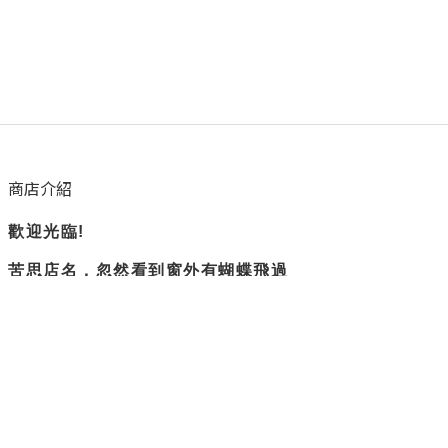
商店介紹
歡迎光臨!
苦思店名，忽然看到窗外有蝴蝶飛過
所以蝴蝶衛浴誕生了。
隨興但負責
是我們賣場的主旨
不過度修圖，盡量呈現實際商品樣貌
隱私權政策
退換貨政策