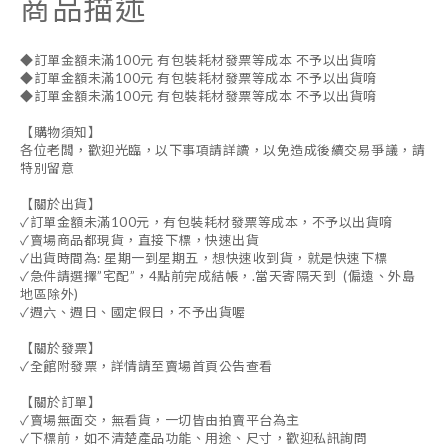
商品描述
◆訂單金額未滿100元 有包裝耗材發票等成本 不予以出貨唷
◆訂單金額未滿100元 有包裝耗材發票等成本 不予以出貨唷
◆訂單金額未滿100元 有包裝耗材發票等成本 不予以出貨唷
【購物須知】
各位老闆，歡迎光臨，以下事項請詳讀，以免造成後續交易爭議，請
特別留意
【關於出貨】
✓訂單金額未滿100元，有包裝耗材發票等成本，不予以出貨唷
✓賣場商品都現貨，直接下標，快速出貨
✓出貨時間為: 星期一到星期五，想快速收到貨，就是快速下標
✓急件請選擇”宅配”，4點前完成結帳，.當天寄隔天到 (偏遠、外島
地區除外)
✓週六、週日、國定假日，不予出貨喔
【關於發票】
✓全館附發票，詳情請至賣場首頁公告查看
【關於訂單】
✓賣場無面交，無看貨，一切皆由拍賣平台為主
✓下標前，如不清楚產品功能、用途、尺寸，歡迎私訊詢問