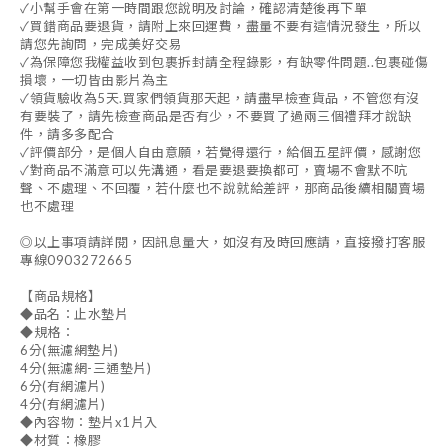
✓小幫手會在第一時間跟您說明及討論，確認清楚後再下單
✓買錯商品要退貨，請附上來回運費，盡量不要有這情況發生，所以
請您先詢問，完成美好交易
✓為保障您我權益收到包裹拆封請全程錄影，有缺零件問題..包裹碰傷
損壞，一切皆由影片為主
✓領貨驗收為5天.買家們領貨那天起，請盡早檢查貨品，不管您有沒
有要裝了，請先檢查商品是否有少，不要買了過兩三個禮拜才說缺
件，請多多配合
✓評價部分，是個人自由意願，若覺得還行，給個五星評價，感謝您
✓對商品不滿意可以先溝通，看是要退要換都可，賣場不會默不吭
聲、不處理、不回覆，若什麼也不說就給差評，那商品後續相關賣場
也不處理
◎以上事項請詳閱，因訊息量大，如沒有及時回應請，直接撥打客服
專線0903272665
【商品規格】
◆品名：止水墊片
◆規格：
6分(無濾網墊片)
4分(無濾網-三通墊片)
6分(有網濾片)
4分(有網濾片)
◆內容物：墊片x1片入
◆材質：橡膠