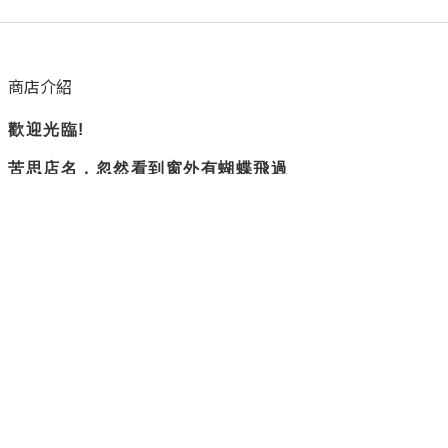
商店介紹
歡迎光臨!
苦思店名，忽然看到窗外有蝴蝶飛過
所以蝴蝶衛浴誕生了。
隨興但負責
是我們賣場的主旨
不過度修圖，盡量呈現實際商品樣貌
隱私權政策
退換貨政策
運送政策
聯絡我們