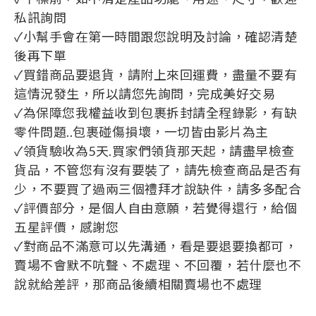
私訊詢問
✓小幫手會在第一時間跟您說明及討論，確認清楚
後再下單
✓買錯商品要退貨，請附上來回運費，盡量不要有
這情況發生，所以請您先詢問，完成美好交易
✓為保障您我權益收到包裹拆封請全程錄影，有缺
零件問題..包裹碰傷損壞，一切皆由影片為主
✓領貨驗收為5天.買家們領貨那天起，請盡早檢查
貨品，不管您有沒有要裝了，請先檢查商品是否有
少，不要買了過兩三個禮拜才說缺件，請多多配合
✓評價部分，是個人自由意願，若覺得還行，給個
五星評價，感謝您
✓對商品不滿意可以先溝通，看是要退要換都可，
賣場不會默不吭聲、不處理、不回覆，若什麼也不
說就給差評，那商品後續相關賣場也不處理