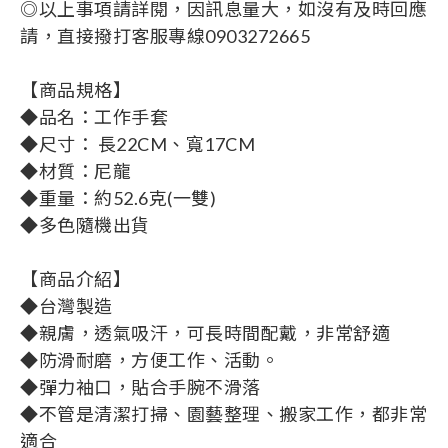
◎以上事項請詳閱，因訊息量大，如沒有及時回應
請，直接撥打客服專線0903272665
【商品規格】
◆品名：工作手套
◆尺寸： 長22CM、寬17CM
◆材質：尼龍
◆重量：約52.6克(一雙)
◆多色隨機出貨
【商品介紹】
◆台灣製造
◆親膚，透氣吸汗，可長時間配戴，非常舒適
◆防滑耐磨，方便工作、活動。
◆彈力袖口，貼合手腕不滑落
◆不管是清潔打掃、園藝整理、搬家工作，都非常
適合