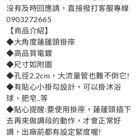
沒有及時回應請，直接撥打客服專線
0903272665 
【商品介紹】
◆大角度蓮蓬頭掛座
◆高品質電鍍
◆尺寸如附圖
◆孔徑2.2cm，大流量管也難不倒它!
◆有貼心小掛勾設計，可以掛沐浴
球、肥皂..等
◆貼心提醒:要使用掛座，蓮蓬頭插下
去再來做調段的動作，才會正常好
調，出廠前都有設定緊度喔!