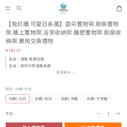
【免釘牆 可愛日系風】雲朵置物架.廚房置物
架.牆上置物架.浴室收納架.牆壁置物架.廚房收
納架.實用交換禮物
NT$129
全店，滿萬 免運活動
全店，貨到付款滿萬免運
查看更多
顏色
: (B廊) 米白
(B廊) 米白
(B廊) 粉紅
(B廊) 深藍
(B廊) 天空藍
數量