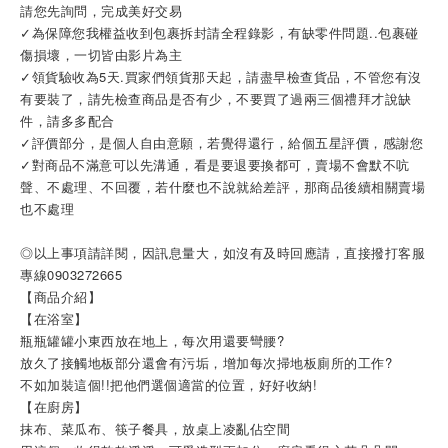
請您先詢問，完成美好交易
✓為保障您我權益收到包裹拆封請全程錄影，有缺零件問題..包裹碰
傷損壞，一切皆由影片為主
✓領貨驗收為5天.買家們領貨那天起，請盡早檢查貨品，不管您有沒
有要裝了，請先檢查商品是否有少，不要買了過兩三個禮拜才說缺
件，請多多配合
✓評價部分，是個人自由意願，若覺得還行，給個五星評價，感謝您
✓對商品不滿意可以先溝通，看是要退要換都可，賣場不會默不吭
聲、不處理、不回覆，若什麼也不說就給差評，那商品後續相關賣場
也不處理
◎以上事項請詳閱，因訊息量大，如沒有及時回應請，直接撥打客服
專線0903272665
【商品介紹】
【在浴室】
瓶瓶罐罐小東西放在地上，每次用還要彎腰?
放久了接觸地板部分還會有污垢，增加每次掃地板廁所的工作?
不如加裝這個!!把他們選個適當的位置，好好收納!
【在廚房】
抹布、菜瓜布、筷子餐具，放桌上凌亂佔空間