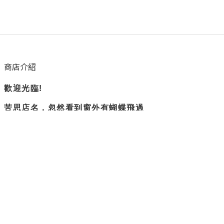
商店介紹
歡迎光臨!
苦思店名，忽然看到窗外有蝴蝶飛過
所以蝴蝶衛浴誕生了。
隨興但負責
是我們賣場的主旨
不過度修圖，盡量呈現實際商品樣貌
隱私權政策
退換貨政策
運送政策