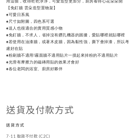
用這個，收得乾乾淨淨，可愛造型更加分，廚房看得心花朵朵開
【免釘牆 雲朵造型置物架】
♠可愛日系風
♠尺寸如附圖，四色系可選
♠送人也很適合的實用質感小物
♠免釘牆，不求人，省掉沒有鑽孔機器的困擾，愛貼哪裡就貼哪裡
♠若使用在油漆牆，或著木皮牆，因為黏性強，撕下會掉漆，所以考
慮好在貼
♠粉刷牆不適用!霧面牆不適用貼片一摸起來掉粉的不適用貼片
♠光滑有摩擦力的磁磚用貼的效果才會好
♠各位老闆的浴室、廚房好夥伴
送貨及付款方式
送貨方式
7-11 取貨不付款 (C2C)