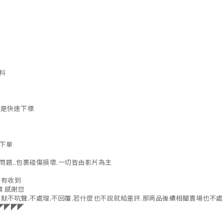
料
就是快速下標
下單
題..包裹碰傷損壞.一切皆由影片為主
沒有收到
價 感謝您
默不吭聲.不處理.不回覆.若什麼也不說就給差評.那商品後續相關賣場也不
◤◤◤◤