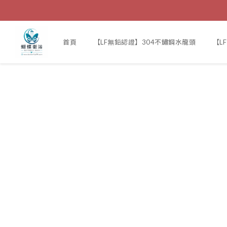
首頁
【LF無鉛認證】304不鏽鋼水龍頭
【L