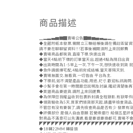
商品描述
▁▂▃▄▆▇█賣場公告█▇▆▅▄▃▂▁
◆全館附紙本發票.需開立三聯結帳後請在備註區留資
請不要在聊聊留資料!!!若事後補開須附上來回郵費
◆賣場商品都現貨.直接下標.快速出貨
◆當天4點前下標的訂單當天出.超過4點為隔日出貨
◆出貨時間為1-5早上一次.下午一次,想快速收到貨 
◆急件請選擇宅配,4點前完成結帳.當天寄隔天到.
◆賣場無面交.無看貨.一切皆由 平台為主.
◆下標前,如不清楚產品功能.用途.尺寸.歡迎私訊詢問.
◆小幫手會在第一時間跟您說明及討論.確認清楚後再
◆買錯商品要退貨.請附上來回運費.
◆為保障您我權益收到包裹拆封請全程錄影.有缺零件問
◆領貨驗收為5天.買家們領貨那天起.請盡早檢查貨品.
不管您有沒有要裝了,請先檢查商品是否有少 發票有
◆評價部分 是個人自由意願 若覺得還行 給個五星評
對商品不滿意可以先溝通.看是要退要換都可.賣場不會
◤◤◤◤◤◤◤◤◤◤◤◤◤◤◤◤◤◤◤◤◤◤◤
◆18轉22MM 轉接頭