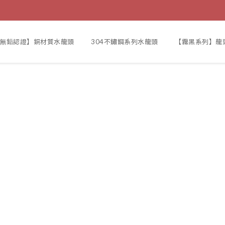
F無鉛認證】銅材質水龍頭
304不鏽鋼系列水龍頭
【霧黑系列】龍