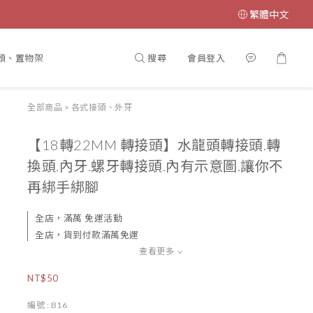
繁體中文
搜尋
會員登入
頭、置物架、毛巾杆、蓮蓬頭
大型淋浴花灑系列
收納、置物架系
全部商品
>
各式接頭、外牙
【18轉22MM 轉接頭】水龍頭轉接頭.轉
換頭.內牙.螺牙轉接頭.內有示意圖.讓你不
再綁手綁腳
全店，滿萬 免運活動
全店，貨到付款滿萬免運
查看更多
NT$50
編號
: B16