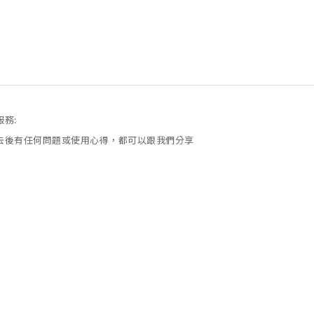
服務:
去後有任何問題或使用心得，都可以跟我們分享
回饋能讓我們更精進!
您能在賣場逛得愉快，買回去的東西能幫助到您!
問，不了解的，想問的，都不要害羞，直接留言
物流:超商、郵局、新竹物流