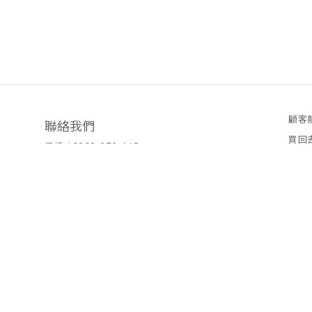
顧客
聯絡我們
買回
電話 / 0903-272-665
LINE
意見
時間 / 周一至周五 早上8:30-12:00、13:00-17:30可
撥客服
電郵 /
bmw761202@yahoo.com.tw
期待
公司抬頭:紹均有限公司
有疑
統編:93787623
詢問
登記地址:
彰化縣彰化市阿夷里泰祥街11巷11號一樓
（僅為聯絡地址，非實體店面，不對外開
放）
配合