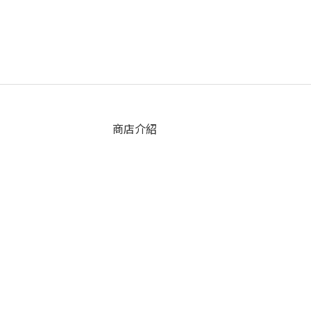
商店介紹
歡迎光臨!
苦思店名，忽然看到窗外有蝴蝶飛過
所以蝴蝶衛浴誕生了。
隨興但負責
是我們賣場的主旨
不過度修圖，盡量呈現實際商品樣貌
隱私權政策
退換貨政策