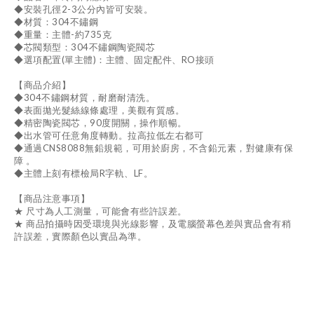
◆安裝孔徑2-3公分內皆可安裝。
◆材質：304不鏽鋼
◆重量：主體-約735克
◆芯閥類型：304不鏽鋼陶瓷閥芯
◆選項配置(單主體)：主體、固定配件、RO接頭
【商品介紹】
◆304不鏽鋼材質，耐磨耐清洗。
◆表面拋光髮絲線條處理，美觀有質感。
◆精密陶瓷閥芯，90度開關，操作順暢。
◆出水管可任意角度轉動。拉高拉低左右都可
◆通過CNS8088無鉛規範，可用於廚房，不含鉛元素，對健康有保
障 。
◆主體上刻有標檢局R字軌、LF。
【商品注意事項】
★ 尺寸為人工測量，可能會有些許誤差。
★ 商品拍攝時因受環境與光線影響，及電腦螢幕色差與實品會有稍
許誤差，實際顏色以實品為準。