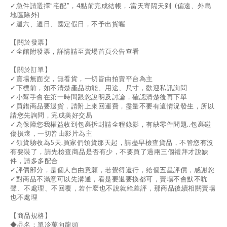
✓急件請選擇”宅配”，4點前完成結帳，.當天寄隔天到 (偏遠、外島
地區除外)
✓週六、週日、國定假日，不予出貨喔
【關於發票】
✓全館附發票，詳情請至賣場首頁公告查看
【關於訂單】
✓賣場無面交，無看貨，一切皆由拍賣平台為主
✓下標前，如不清楚產品功能、用途、尺寸，歡迎私訊詢問
✓小幫手會在第一時間跟您說明及討論，確認清楚後再下單
✓買錯商品要退貨，請附上來回運費，盡量不要有這情況發生，所以
請您先詢問，完成美好交易
✓為保障您我權益收到包裹拆封請全程錄影，有缺零件問題..包裹碰
傷損壞，一切皆由影片為主
✓領貨驗收為5天.買家們領貨那天起，請盡早檢查貨品，不管您有沒
有要裝了，請先檢查商品是否有少，不要買了過兩三個禮拜才說缺
件，請多多配合
✓評價部分，是個人自由意願，若覺得還行，給個五星評價，感謝您
✓對商品不滿意可以先溝通，看是要退要換都可，賣場不會默不吭
聲、不處理、不回覆，若什麼也不說就給差評，那商品後續相關賣場
也不處理
【商品規格】
◆品名：單冷萬向龍頭