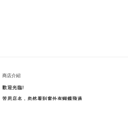
商店介紹
歡迎光臨!
苦思店名，忽然看到窗外有蝴蝶飛過
所以蝴蝶衛浴誕生了。
隨興但負責
是我們賣場的主旨