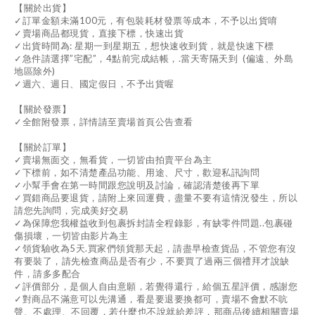
【關於出貨】
✓訂單金額未滿100元，有包裝耗材發票等成本，不予以出貨唷
✓賣場商品都現貨，直接下標，快速出貨
✓出貨時間為: 星期一到星期五，想快速收到貨，就是快速下標
✓急件請選擇”宅配”，4點前完成結帳，.當天寄隔天到 (偏遠、外島
地區除外)
✓週六、週日、國定假日，不予出貨喔
【關於發票】
✓全館附發票，詳情請至賣場首頁公告查看
【關於訂單】
✓賣場無面交，無看貨，一切皆由拍賣平台為主
✓下標前，如不清楚產品功能、用途、尺寸，歡迎私訊詢問
✓小幫手會在第一時間跟您說明及討論，確認清楚後再下單
✓買錯商品要退貨，請附上來回運費，盡量不要有這情況發生，所以
請您先詢問，完成美好交易
✓為保障您我權益收到包裹拆封請全程錄影，有缺零件問題..包裹碰
傷損壞，一切皆由影片為主
✓領貨驗收為5天.買家們領貨那天起，請盡早檢查貨品，不管您有沒
有要裝了，請先檢查商品是否有少，不要買了過兩三個禮拜才說缺
件，請多多配合
✓評價部分，是個人自由意願，若覺得還行，給個五星評價，感謝您
✓對商品不滿意可以先溝通，看是要退要換都可，賣場不會默不吭
聲、不處理、不回覆，若什麼也不說就給差評，那商品後續相關賣場