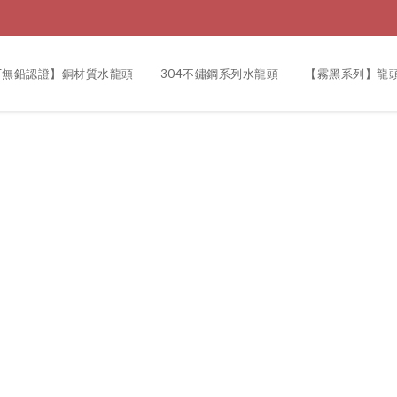
F無鉛認證】銅材質水龍頭
304不鏽鋼系列水龍頭
【霧黑系列】龍