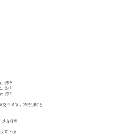
以出貨唷
以出貨唷
以出貨唷
續交易爭議，請特別留意
予以出貨唷
是快速下標