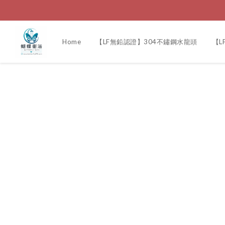
Home
【LF無鉛認證】304不鏽鋼水龍頭
【L