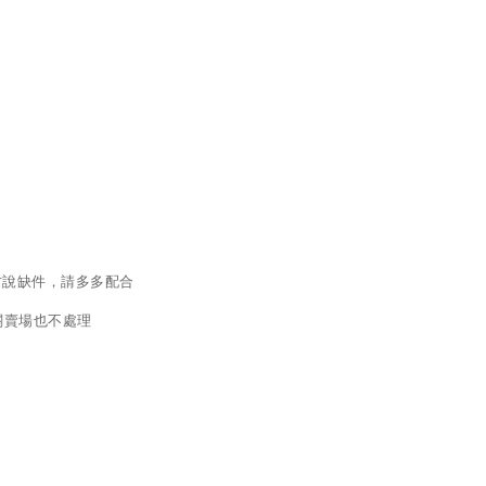
才說缺件，請多多配合
關賣場也不處理