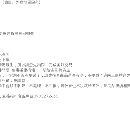
 (偏遠、外島地區除外)
需更換需負擔來回郵費
訊詢問
再下單
情況發生，所以請您先詢問，完成美好交易
問題..包裹碰傷損壞，一切皆由影片為主
貨品，不管您有沒有要裝了，請先檢查商品是否有少，不要買了過兩三個禮拜
星評價，感謝您
場不會默不吭聲、不處理、不回覆，若什麼也不說就給差評，那商品後續相
接撥打客服專線0903272665