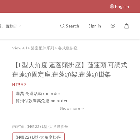
English
Search
Sign in
頭、置物架、毛巾杆、蓮蓬頭
大型淋浴花灑系列
收納、置物架系列
View All
>
浴室配件系列
>
各式樣掛座
【L型大角度 蓮蓬頭掛座】蓮蓬頭.可調式
蓮蓬頭固定座.蓮蓬頭架.蓮蓬頭掛架
NT$59
滿萬 免運活動 on order
貨到付款滿萬免運 on order
Show more
內容物
: (H櫃22) L型-大角度掛座
(H櫃22) L型-大角度掛座