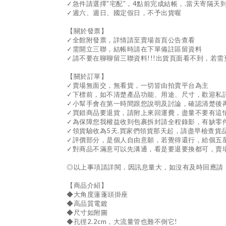
✓急件請選擇”宅配”，4點前完成結帳，.當天寄隔天到
✓週六、週日、國定假日，不予出貨喔
【關於發票】
✓全館附發票，詳情請至賣場首頁公告查看
✓需開立三聯，結帳時請在下單備註區留資料
✓請不要在聊聊留三聯資料!!!出貨頁面看不到，若
【關於訂單】
✓賣場無面交，無看貨，一切皆由拍賣平台為主
✓下標前，如不清楚產品功能、用途、尺寸，歡迎私
✓小幫手會在第一時間跟您說明及討論，確認清楚後
✓買錯商品要退貨，請附上來回運費，盡量不要有這
✓為保障您我權益收到包裹拆封請全程錄影，有缺零件
✓領貨驗收為5天.買家們領貨那天起，請盡早檢查
✓評價部分，是個人自由意願，若覺得還行，給個五
✓對商品不滿意可以先溝通，看是要退要換都可，賣
◎以上事項請詳閱，因訊息量大，如沒有及時回應請，直
【商品介紹】
◆大角度蓮蓬頭掛座
◆高品質電鍍
◆尺寸如附圖
◆孔徑2.2cm，大流量管也難不倒它!