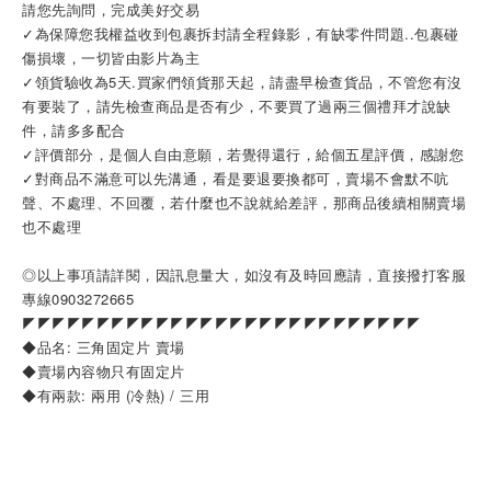
請您先詢問，完成美好交易
✓為保障您我權益收到包裹拆封請全程錄影，有缺零件問題..包裹碰
傷損壞，一切皆由影片為主
✓領貨驗收為5天.買家們領貨那天起，請盡早檢查貨品，不管您有沒
有要裝了，請先檢查商品是否有少，不要買了過兩三個禮拜才說缺
件，請多多配合
✓評價部分，是個人自由意願，若覺得還行，給個五星評價，感謝您
✓對商品不滿意可以先溝通，看是要退要換都可，賣場不會默不吭
聲、不處理、不回覆，若什麼也不說就給差評，那商品後續相關賣場
也不處理
◎以上事項請詳閱，因訊息量大，如沒有及時回應請，直接撥打客服
專線0903272665
◤◤◤◤◤◤◤◤◤◤◤◤◤◤◤◤◤◤◤◤◤◤◤◤◤◤◤
◆品名: 三角固定片 賣場
◆賣場內容物只有固定片
◆有兩款: 兩用 (冷熱) / 三用