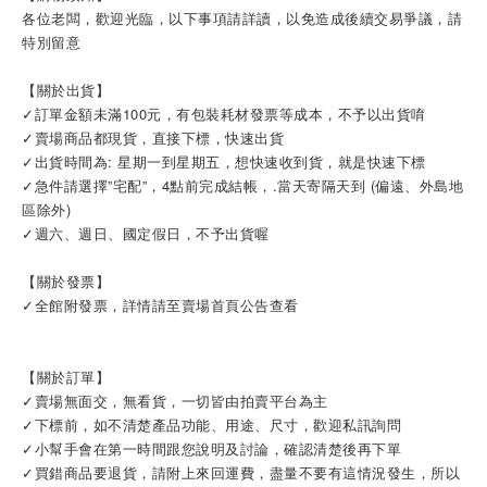
各位老闆，歡迎光臨，以下事項請詳讀，以免造成後續交易爭議，請
特別留意
【關於出貨】
✓訂單金額未滿100元，有包裝耗材發票等成本，不予以出貨唷
✓賣場商品都現貨，直接下標，快速出貨
✓出貨時間為: 星期一到星期五，想快速收到貨，就是快速下標
✓急件請選擇”宅配”，4點前完成結帳，.當天寄隔天到 (偏遠、外島地
區除外)
✓週六、週日、國定假日，不予出貨喔
【關於發票】
✓全館附發票，詳情請至賣場首頁公告查看
【關於訂單】
✓賣場無面交，無看貨，一切皆由拍賣平台為主
✓下標前，如不清楚產品功能、用途、尺寸，歡迎私訊詢問
✓小幫手會在第一時間跟您說明及討論，確認清楚後再下單
✓買錯商品要退貨，請附上來回運費，盡量不要有這情況發生，所以