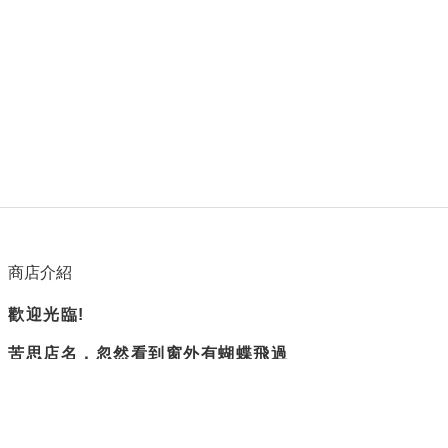
商店介紹
歡迎光臨!
苦思店名，忽然看到窗外有蝴蝶飛過
所以蝴蝶衛浴誕生了。
隨興但負責
是我們賣場的主旨